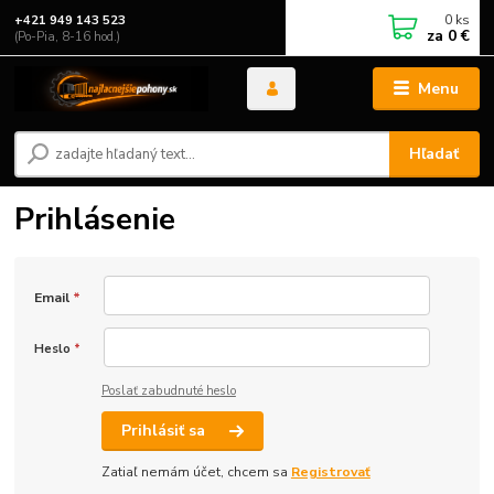
0
ks
+421 949 143 523
za
0 €
(Po-Pia, 8-16 hod.)
Menu
Hľadať
Prihlásenie
Email
*
Heslo
*
Poslať zabudnuté heslo
Prihlásiť sa
Zatiaľ nemám účet, chcem sa
Registrovať