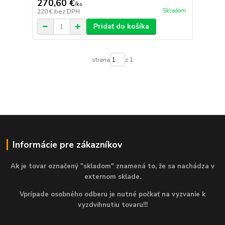
270,60 €
/
ks
Skladom
220 €
bez DPH
Pridať do košíka
strana
z 1
Informácie pre zákazníkov
Ak je tovar označený "skladom" znamená to, že sa nachádza v
externom sklade.
Vprípade osobného odberu je nutné počkať na vyzvanie k
vyzdvihnutiu tovaru!!!