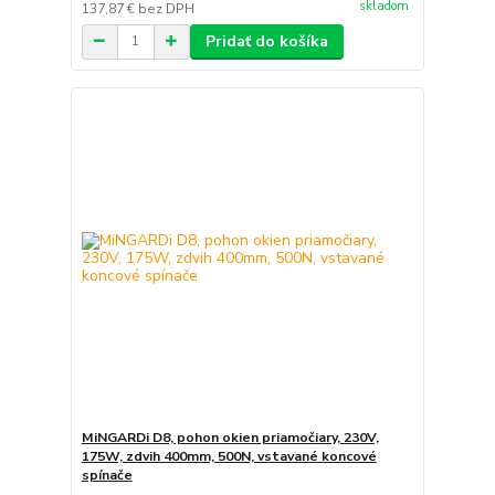
skladom
137,87 €
bez DPH
Pridať do košíka
MiNGARDi D8, pohon okien priamočiary, 230V,
175W, zdvih 400mm, 500N, vstavané koncové
spínače