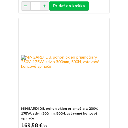
Pridať do košíka
MiNGARDi D8, pohon okien priamočiary, 230V,
175W, zdvih 300mm, 500N, vstavané koncové
spínače
169,58 €
/
ks