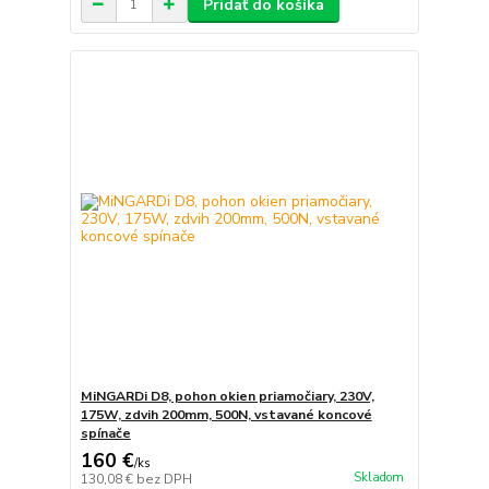
Pridať do košíka
MiNGARDi D8, pohon okien priamočiary, 230V,
175W, zdvih 200mm, 500N, vstavané koncové
spínače
160 €
/
ks
Skladom
130,08 €
bez DPH