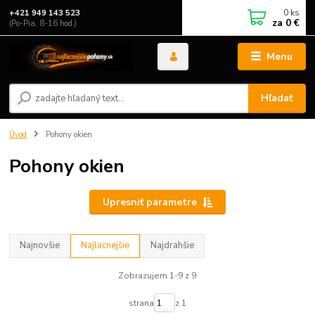
0
ks
+421 949 143 523
za
0 €
(Po-Pia, 8-16 hod.)
Menu
Hľadať
Úvod
Pohony okien
Pohony okien
Upresniť parametre
Najnovšie
Najlacnejšie
Najdrahšie
Zobrazujem 1-9 z 9
strana
z 1