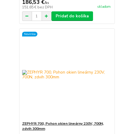
186,53 €
/
ks
skladom
151,65 €
bez DPH
Pridať do košíka
Novinka
ZEPHYR 700, Pohon okien lineárny 230V, 700N,
zdvih 300mm