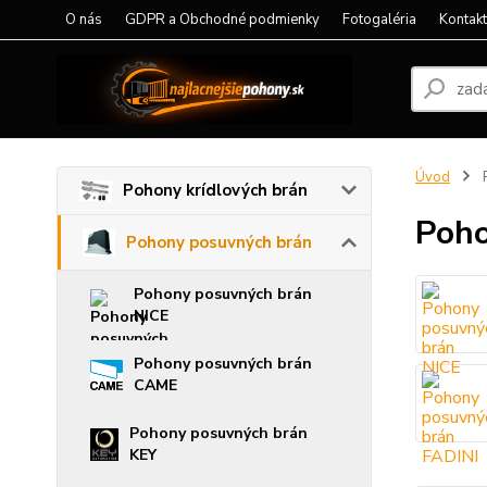
O nás
GDPR a Obchodné podmienky
Fotogaléria
Kontak
Úvod
P
Pohony krídlových brán
Poho
Pohony posuvných brán
Pohony posuvných brán
NICE
Pohony posuvných brán
CAME
Pohony posuvných brán
KEY