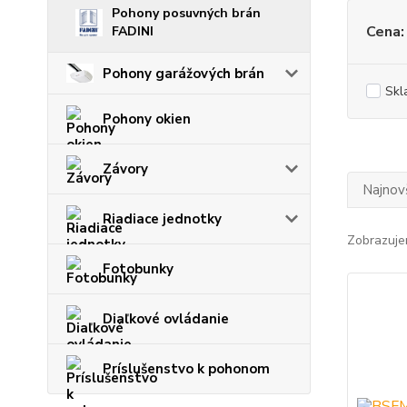
Pohony posuvných brán
Cena:
FADINI
Pohony garážových brán
Skl
Pohony okien
Závory
Najnov
Riadiace jednotky
Zobrazuje
Fotobunky
Diaľkové ovládanie
Príslušenstvo k pohonom