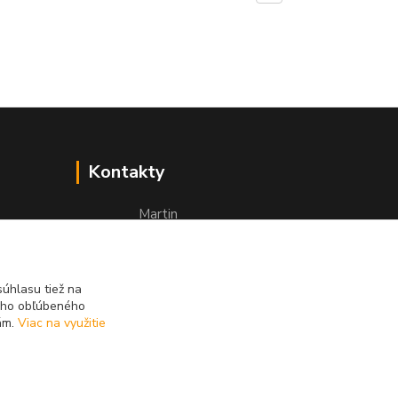
Kontakty
Martin
+421 949 143 523
(Po-Pia, 8-16 hod.)
úhlasu tiež na
info@najlacnejsiepohony.sk
ášho obľúbeného
iám.
Viac na využitie