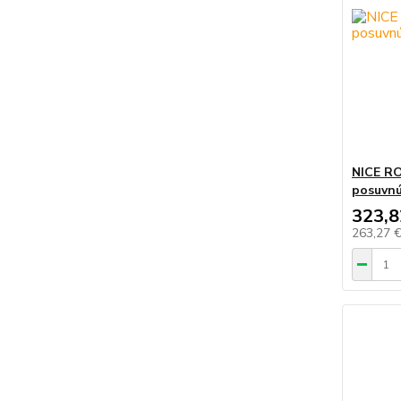
NICE R
posuvnú
323,8
263,27 