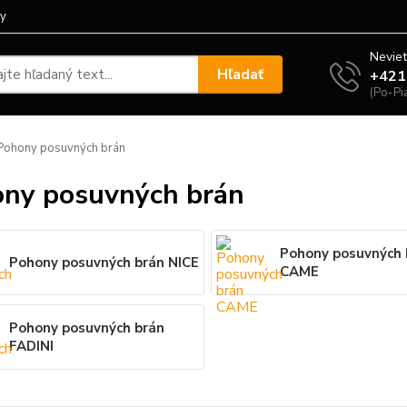
ty
Neviet
Hľadať
+421
(Po-Pi
ohony posuvných brán
ny posuvných brán
Pohony posuvných 
Pohony posuvných brán NICE
CAME
Pohony posuvných brán
FADINI