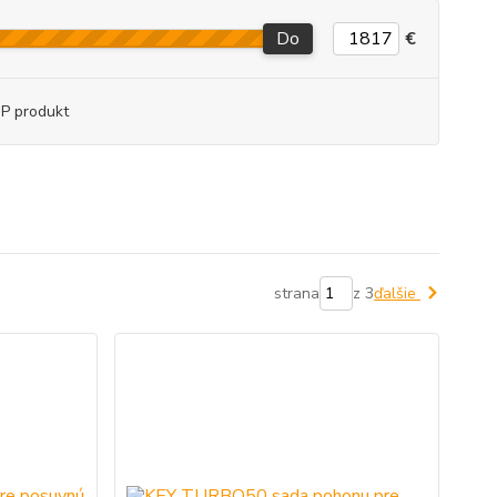
Do
€
P produkt
strana
z 3
ďalšie