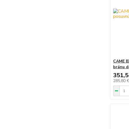
CAME BX
bránu d
351,5
285,80 