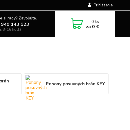
Prihlásenie
e si rady? Zavolajte.
0
ks
 949 143 523
za
0 €
a, 8-16 hod.)
brán
Pohony posuvných brán KEY