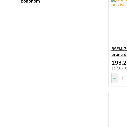
BSFM-7 
bránu d
193,2
157,07 