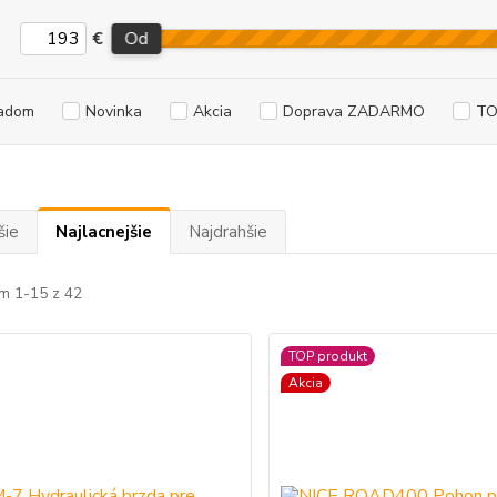
€
Od
adom
Novinka
Akcia
Doprava ZADARMO
TO
šie
Najlacnejšie
Najdrahšie
m 1-15 z 42
TOP produkt
Akcia