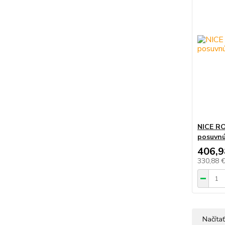
NICE RO
posuvnú
406,9
330,88 
Načítať