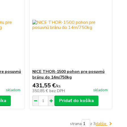
re posuvnú
NICE THOR-1500 pohon pre posuvnú
bránu do 14m/750kg
431,55 €
/
ks
skladom
skladom
350,85 €
bez DPH
íka
Pridať do košíka
strana
z 3
ďalšie