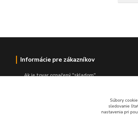
Informácie pre zákazníkov
Ak je tovar označený "skladom"
znamená to, že sa nachádza v
externom sklade.
Súbory cookie
Vprípade osobného odberu je nutné
sledovanie šta
počkať na vyzvanie k vyzdvihnutiu
nastavenia pri pou
tovaru!!!