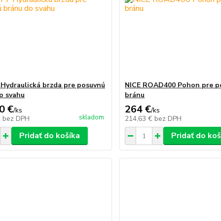
Hydraulická brzda pre posuvnú
NICE ROAD400 Pohon pre p
o svahu
bránu
0 €
264 €
/
ks
/
ks
skladom
€
bez DPH
214,63 €
bez DPH
Pridať do košíka
Pridať do koš