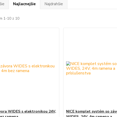
šie
Najlacnejšie
Najdrahšie
m 1-10 z 10
vora WIDES s elektronikou 24V,
NICE komplet systém so záv
ez ramena
WIDES, 24V, 4m ramena a