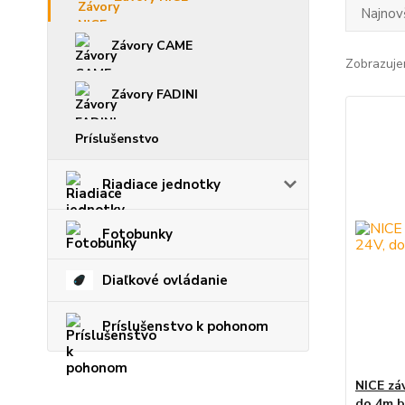
Najnov
Závory CAME
Zobrazuje
Závory FADINI
Príslušenstvo
Riadiace jednotky
Fotobunky
Diaľkové ovládanie
Príslušenstvo k pohonom
NICE zá
do 4m b