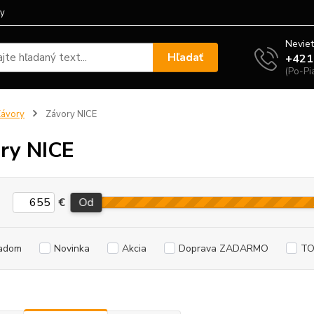
ty
Neviet
Hľadať
+421
(Po-Pi
ávory
Závory NICE
ry NICE
€
Od
adom
Novinka
Akcia
Doprava ZADARMO
TO