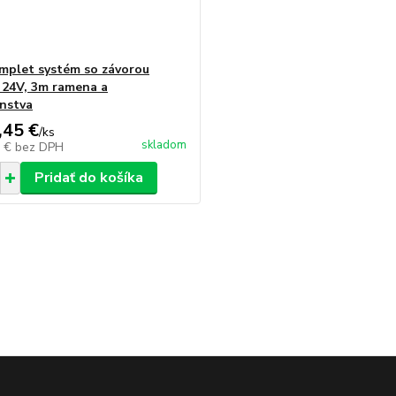
mplet systém so závorou
24V, 3m ramena a
enstva
,45 €
/
ks
skladom
9 €
bez DPH
Pridať do košíka