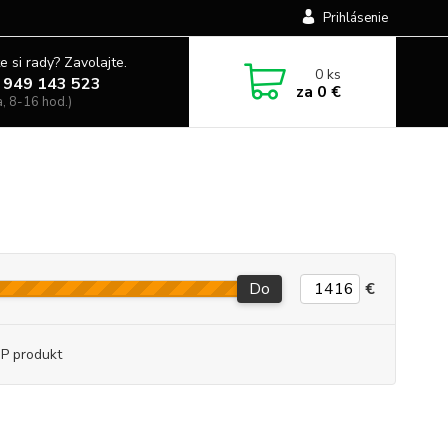
Prihlásenie
e si rady? Zavolajte.
0
ks
 949 143 523
za
0 €
a, 8-16 hod.)
Do
€
P produkt