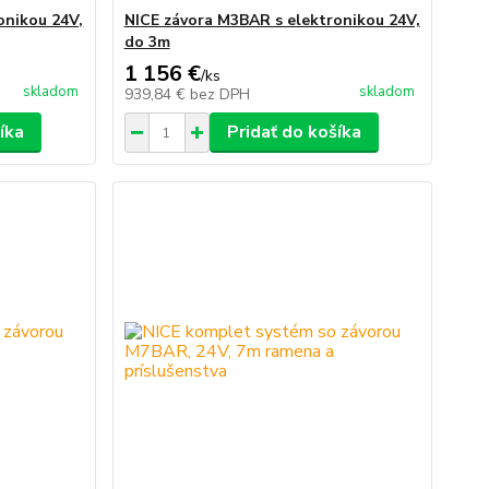
onikou 24V,
NICE závora M3BAR s elektronikou 24V,
do 3m
1 156 €
/
ks
skladom
skladom
939,84 €
bez DPH
íka
Pridať do košíka