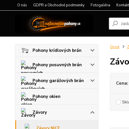
O nás
GDPR a Obchodné podmienky
Fotogaléria
Kontak
Úvod
Z
Pohony krídlových brán
Závo
Pohony posuvných brán
Pohony garážových brán
Cena:
Pohony okien
Skl
Závory
Závory NICE