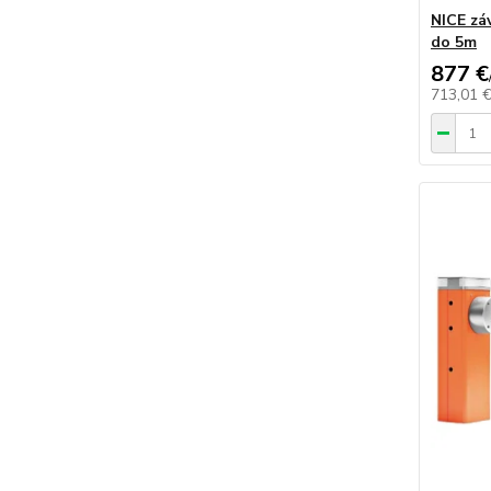
NICE zá
do 5m
877 €
713,01 