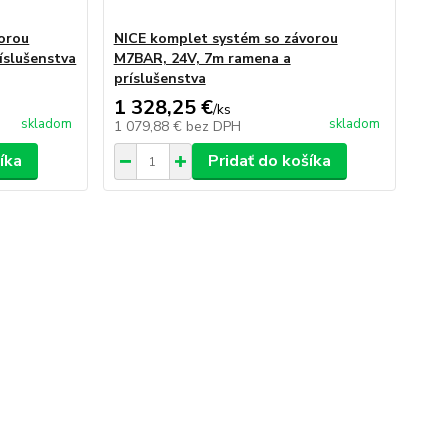
orou
NICE komplet systém so závorou
íslušenstva
M7BAR, 24V, 7m ramena a
príslušenstva
1 328,25 €
/
ks
skladom
skladom
1 079,88 €
bez DPH
íka
Pridať do košíka