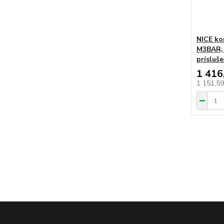
NICE ko
M3BAR, 
prísluš
1 416
1 151,5