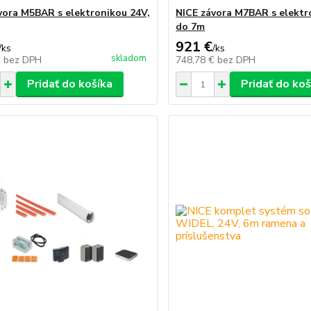
vora M5BAR s elektronikou 24V,
NICE závora M7BAR s elektr
do 7m
921 €
/
ks
/
ks
skladom
€
bez DPH
748,78 €
bez DPH
Pridať do košíka
Pridať do koš