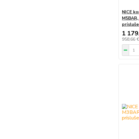
NICE ko
M5BAR, 
prísluš
1 179
958,66 