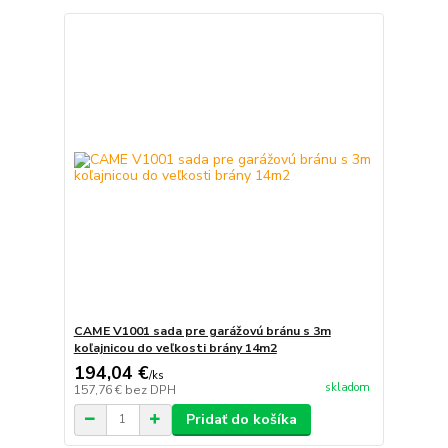
CAME V1001 sada pre garážovú bránu s 3m
koľajnicou do veľkosti brány 14m2
194,04 €
/
ks
skladom
157,76 €
bez DPH
Pridať do košíka