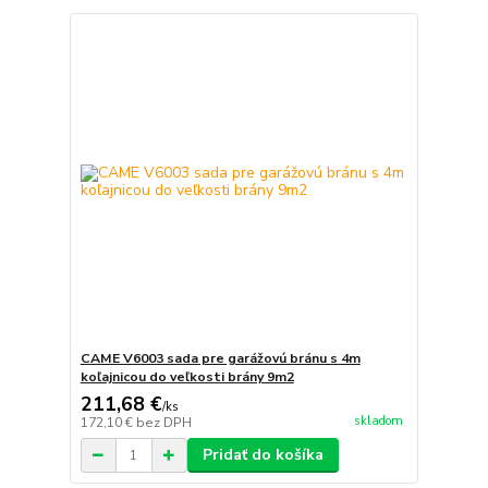
CAME V6003 sada pre garážovú bránu s 4m
koľajnicou do veľkosti brány 9m2
211,68 €
/
ks
skladom
172,10 €
bez DPH
Pridať do košíka