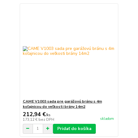
CAME V1003 sada pre garážovú bránu s 4m
koľajnicou do veľkosti brány 14m2
212,94 €
/
ks
skladom
173,12 €
bez DPH
Pridať do košíka