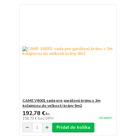
CAME V6001 sada pre garážovú bránu s 3m
koľajnicou do veľkosti brány 9m2
192,78 €
/
ks
skladom
156,73 €
bez DPH
Pridať do košíka