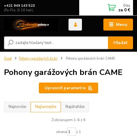
0
ks
+421 949 143 523
za
0 €
(Po-Pia, 8-16 hod.)
Menu
Hľadať
Úvod
Pohony garážových brán
Pohony garážových brán CAME
Pohony garážových brán CAME
Upresniť parametre
Najnovšie
Najlacnejšie
Najdrahšie
Zobrazujem 1-6 z 6
strana
z 1