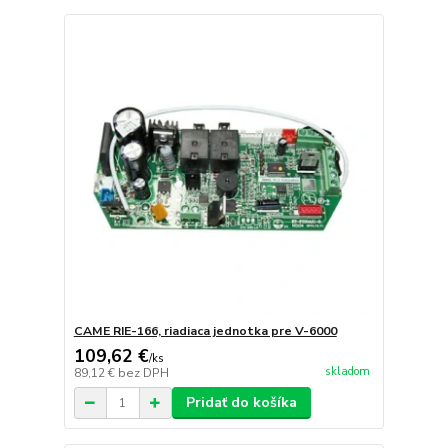
CAME RIE-166, riadiaca jednotka pre V-6000
109,62 €
/
ks
skladom
89,12 €
bez DPH
Pridať do košíka