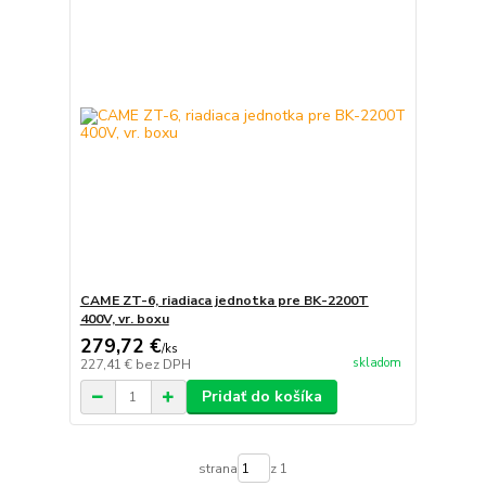
CAME ZT-6, riadiaca jednotka pre BK-2200T
400V, vr. boxu
279,72 €
/
ks
skladom
227,41 €
bez DPH
Pridať do košíka
strana
z 1