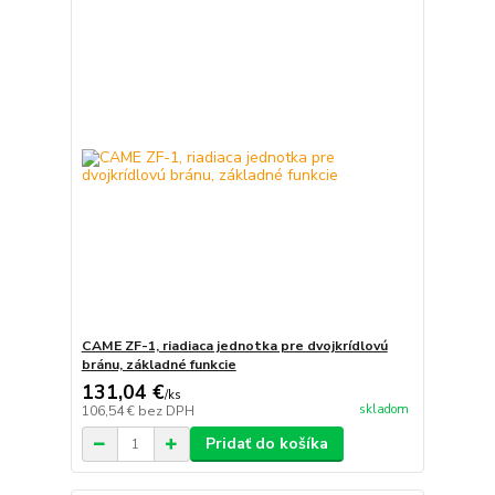
CAME ZF-1, riadiaca jednotka pre dvojkrídlovú
bránu, základné funkcie
131,04 €
/
ks
skladom
106,54 €
bez DPH
Pridať do košíka