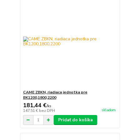
CAME ZBKN, riadiaca jednotka pre
BK1200,1800,2200
181,44 €
/
ks
skladom
147,51 €
bez DPH
Pridať do košíka