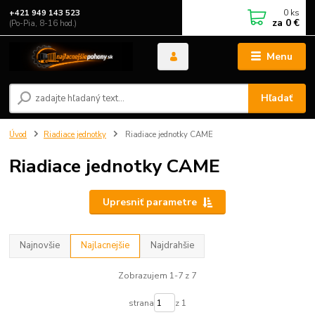
0
ks
+421 949 143 523
za
0 €
(Po-Pia, 8-16 hod.)
Menu
Hľadať
Úvod
Riadiace jednotky
Riadiace jednotky CAME
Riadiace jednotky CAME
Upresniť parametre
Najnovšie
Najlacnejšie
Najdrahšie
Zobrazujem 1-7 z 7
strana
z 1