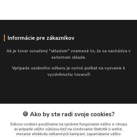
Informácie pre zákazníkov
Ak je tovar označený "skladom" znamená to, že sa nachádza v
externom sklade.
Vprípade osobného odberu je nutné počkať na vyzvanie k
vyzdvihnutiu tovaru!!!
🍪 Ako by ste radi svoje cookies?
Kontakty
Súbory cookies používame na správne fungovanie nášho e-shopu
av prípade vášho súhlasu tiež na sledovanie štatistík o webe,
Martin
meranie efektivity reklamných kampaní, zapamätanie vášho
+421 949 143 523