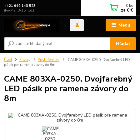
0
ks
+421 949 143 523
za
0 €
(Po-Pia, 8-16 hod.)
Menu
Hľadať
Úvod
Závory
Príslušenstvo
CAME 803XA-0250, Dvojfarebný LED
pásik pre ramena závory do 8m
CAME 803XA-0250, Dvojfarebný
LED pásik pre ramena závory do
8m