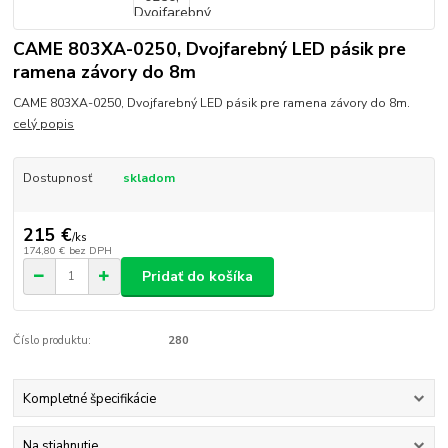
CAME 803XA-0250, Dvojfarebný LED pásik pre
ramena závory do 8m
CAME 803XA-0250, Dvojfarebný LED pásik pre ramena závory do 8m.
celý popis
Dostupnosť
skladom
215 €
/
ks
174,80 €
bez DPH
Pridať do košíka
Číslo produktu:
280
Kompletné špecifikácie
Na stiahnutie