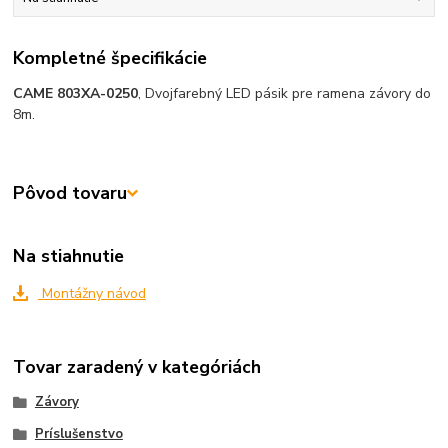
Kompletné špecifikácie
CAME 803XA-0250
, Dvojfarebný LED pásik pre ramena závory do
8m.
Pôvod tovaru
Na stiahnutie
Montážny návod
Tovar zaradený v kategóriách
Závory
Príslušenstvo