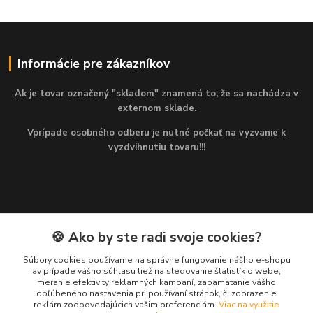
Informácie pre zákazníkov
Ak je tovar označený "skladom" znamená to, že sa nachádza v
externom sklade.
Vprípade osobného odberu je nutné počkať na vyzvanie k
vyzdvihnutiu tovaru!!!
🍪 Ako by ste radi svoje cookies?
Kontakty
Súbory cookies používame na správne fungovanie nášho e-shopu
av prípade vášho súhlasu tiež na sledovanie štatistík o webe,
Martin
meranie efektivity reklamných kampaní, zapamätanie vášho
+421 949 143 523
obľúbeného nastavenia pri používaní stránok, či zobrazenie
(Po-Pia, 8-16 hod.)
reklám zodpovedajúcich vašim preferenciám.
Viac na využitie