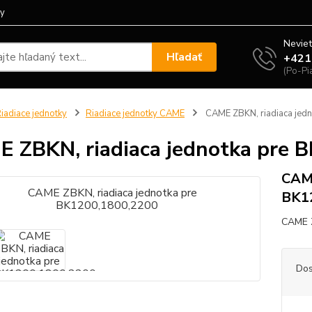
ty
Neviet
Hľadať
+421
(Po-Pi
iadiace jednotky
Riadiace jednotky CAME
CAME ZBKN, riadiaca jed
 ZBKN, riadiaca jednotka pre 
CAME
BK1
CAME Z
Dos