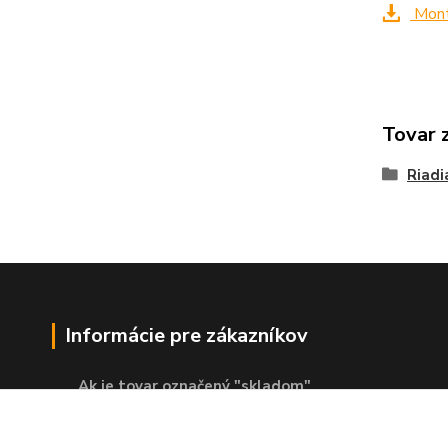
Mont
Tovar 
Riadi
Informácie pre zákazníkov
Ak je tovar označený "skladom"
znamená to, že sa nachádza v
externom sklade.