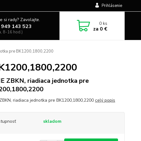
Prihlásenie
e si rady? Zavolajte.
0
ks
 949 143 523
za
0 €
a, 8-16 hod.)
notka pre BK1200,1800,2200
BK1200,1800,2200
 ZBKN, riadiaca jednotka pre
200,1800,2200
BKN, riadiaca jednotka pre BK1200,1800,2200
celý popis
tupnosť
skladom