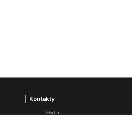
Kontakty
Martin
+421 949 143 523
(Po-Pia, 8-16 hod.)