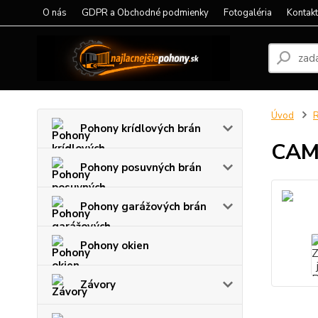
O nás
GDPR a Obchodné podmienky
Fotogaléria
Kontak
Úvod
R
Pohony krídlových brán
CAME
Pohony posuvných brán
Pohony garážových brán
Pohony okien
Závory