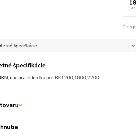
18
147
Číslo p
etné špecifikácie
tné špecifikácie
BKN
, riadiaca jednotka pre BK1200,1800,2200
tovaru
ahnutie