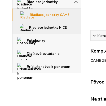
Riadiace jednotky
Riadiace jednotky CAME
Riadiace jednotky NICE
Kompl
Fotobunky
Komple
Diaľkové ovládanie
CAME Z
Príslušenstvo k pohonom
Pôvod 
Na sti