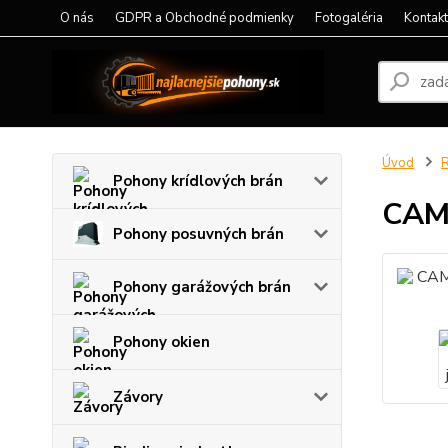
O nás
GDPR a Obchodné podmienky
Fotogaléria
Kontak
Úvod
R
Pohony krídlových brán
CAME
Pohony posuvných brán
Pohony garážových brán
Pohony okien
Závory