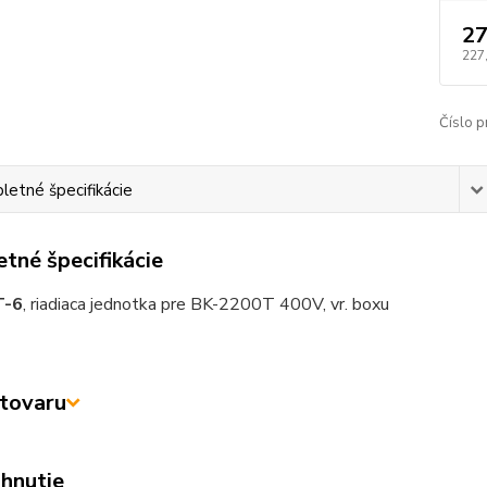
27
227
Číslo p
etné špecifikácie
tné špecifikácie
T-6
, riadiaca jednotka pre BK-2200T 400V, vr. boxu
tovaru
ahnutie