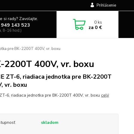
Prihlásenie
e si rady? Zavolajte.
0
ks
 949 143 523
za
0 €
a, 8-16 hod.)
otka pre BK-2200T 400V, vr. boxu
K-2200T 400V, vr. boxu
 ZT-6, riadiaca jednotka pre BK-2200T
, vr. boxu
T-6, riadiaca jednotka pre BK-2200T 400V, vr. boxu
celý
tupnosť
skladom