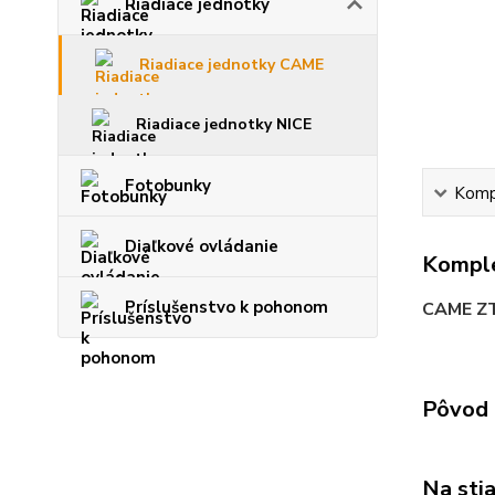
Riadiace jednotky
Riadiace jednotky CAME
Riadiace jednotky NICE
Fotobunky
Kompl
Diaľkové ovládanie
Komple
Príslušenstvo k pohonom
CAME Z
Pôvod 
Na sti