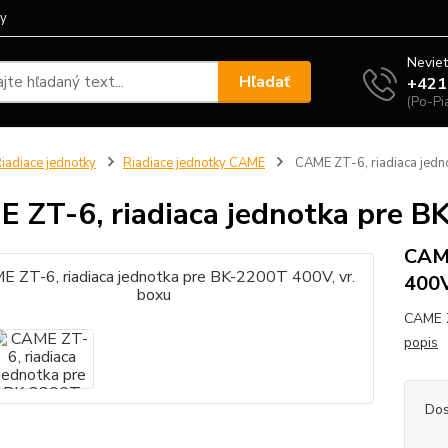
ty
Neviet
Hľadať
+421
(Po-Pi
iadiace jednotky
Riadiace jednotky CAME
CAME ZT-6, riadiaca jedn
 ZT-6, riadiaca jednotka pre B
CAME
400V
CAME Z
popis
Dos