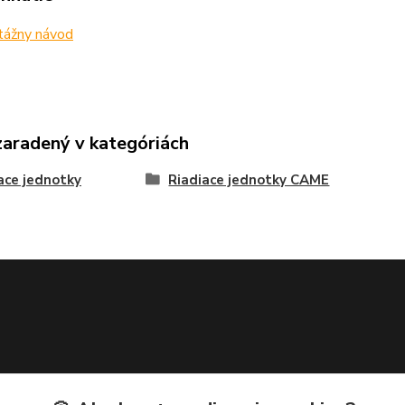
ážny návod
zaradený v kategóriách
ace jednotky
Riadiace jednotky CAME