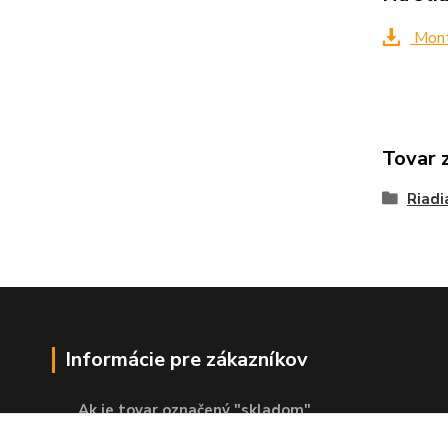
Mont
Tovar 
Riadi
Informácie pre zákazníkov
Ak je tovar označený "skladom"
znamená to, že sa nachádza v