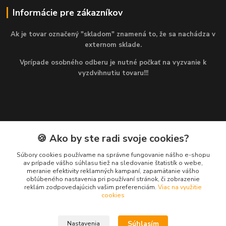
Informácie pre zákazníkov
Ak je tovar označený "skladom" znamená to, že sa nachádza v
externom sklade.
Vprípade osobného odberu je nutné počkať na vyzvanie k
vyzdvihnutiu tovaru!!!
🍪 Ako by ste radi svoje cookies?
Kontakty
Súbory cookies používame na správne fungovanie nášho e-shopu
av prípade vášho súhlasu tiež na sledovanie štatistík o webe,
Martin
meranie efektivity reklamných kampaní, zapamätanie vášho
+421 949 143 523
obľúbeného nastavenia pri používaní stránok, či zobrazenie
(Po-Pia, 8-16 hod.)
reklám zodpovedajúcich vašim preferenciám.
Viac na využitie
cookies
info@najlacnejsiepohony.sk
Súhlasím
Nastavenia