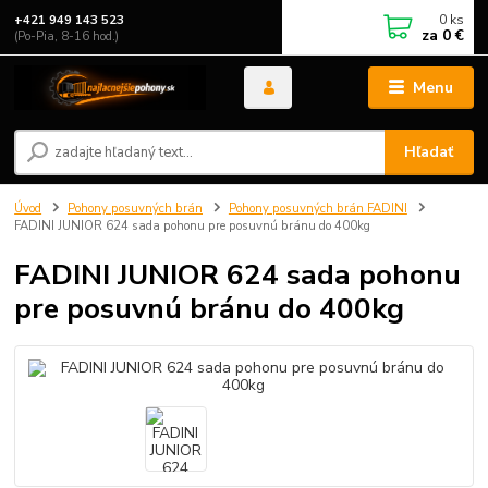
0
ks
+421 949 143 523
za
0 €
(Po-Pia, 8-16 hod.)
Menu
Hľadať
Úvod
Pohony posuvných brán
Pohony posuvných brán FADINI
FADINI JUNIOR 624 sada pohonu pre posuvnú bránu do 400kg
FADINI JUNIOR 624 sada pohonu
pre posuvnú bránu do 400kg