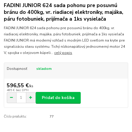
FADINI JUNIOR 624 sada pohonu pre posuvnú
bránu do 400kg, vr. riadiacej elektroniky, majáka,
páru fotobuniek, prijímača a 1ks vysielača
FADINI JUNIOR 624 sada pohonu pre posuvnú bránu do 400kg, vr.
riadiacej elektroniky, majáka, páru fotobuniek, prijímača a 1ks vysielača
FADINI JUNIOR má moderný vzhľad s modrým LED svetlom na kryte pre
signalizáciu stavu systému. Tichý nízkonapäťový jednosmerný motor 24
V, spojka v olejovom kúpeli...
celý popis
Dostupnosť
skladom
596,55 €
/
ks
485 €
bez DPH
Pridať do košíka
Číslo produktu:
77