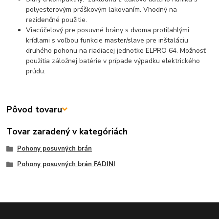
polyesterovým práškovým lakovaním. Vhodný na
rezidenčné použitie.
Viacúčelový pre posuvné brány s dvoma protiľahlými
krídlami s voľbou funkcie master/slave pre inštaláciu
druhého pohonu na riadiacej jednotke ELPRO 64. Možnosť
použitia záložnej batérie v prípade výpadku elektrického
prúdu.
Pôvod tovaru
Tovar zaradený v kategóriách
Pohony posuvných brán
Pohony posuvných brán FADINI