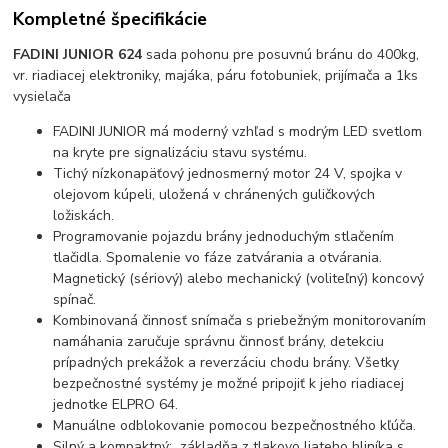
Kompletné špecifikácie
FADINI JUNIOR 624
sada pohonu pre posuvnú bránu do 400kg,
vr. riadiacej elektroniky, majáka, páru fotobuniek, prijímača a 1ks
vysielača
FADINI JUNIOR má moderný vzhľad s modrým LED svetlom
na kryte pre signalizáciu stavu systému.
Tichý nízkonapäťový jednosmerný motor 24 V, spojka v
olejovom kúpeli, uložená v chránených guličkových
ložiskách.
Programovanie pojazdu brány jednoduchým stlačením
tlačidla. Spomalenie vo fáze zatvárania a otvárania.
Magnetický (sériový) alebo mechanický (voliteľný) koncový
spínač.
Kombinovaná činnosť snímača s priebežným monitorovaním
namáhania zaručuje správnu činnosť brány, detekciu
prípadných prekážok a reverzáciu chodu brány. Všetky
bezpečnostné systémy je možné pripojiť k jeho riadiacej
jednotke ELPRO 64.
Manuálne odblokovanie pomocou bezpečnostného kľúča.
Silný a kompaktný: základňa z tlakovo liateho hliníka s