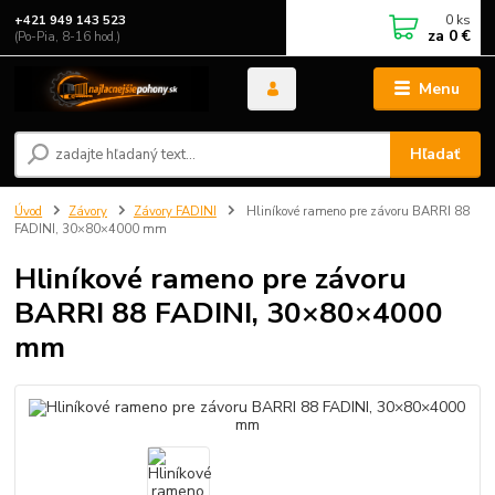
0
ks
+421 949 143 523
za
0 €
(Po-Pia, 8-16 hod.)
Menu
Hľadať
Úvod
Závory
Závory FADINI
Hliníkové rameno pre závoru BARRI 88
FADINI, 30×80×4000 mm
Hliníkové rameno pre závoru
BARRI 88 FADINI, 30×80×4000
mm