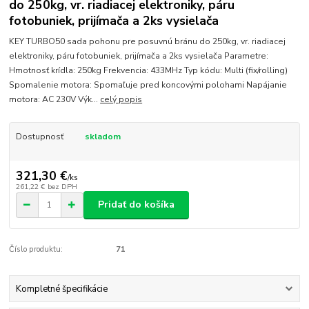
do 250kg, vr. riadiacej elektroniky, páru
fotobuniek, prijímača a 2ks vysielača
KEY TURBO50 sada pohonu pre posuvnú bránu do 250kg, vr. riadiacej
elektroniky, páru fotobuniek, prijímača a 2ks vysielača Parametre:
Hmotnosť krídla: 250kg Frekvencia: 433MHz Typ kódu: Multi (fix/rolling)
Spomalenie motora: Spomaľuje pred koncovými polohami Napájanie
motora: AC 230V Výk...
celý popis
Dostupnosť
skladom
321,30 €
/
ks
261,22 €
bez DPH
Pridať do košíka
Číslo produktu:
71
Kompletné špecifikácie