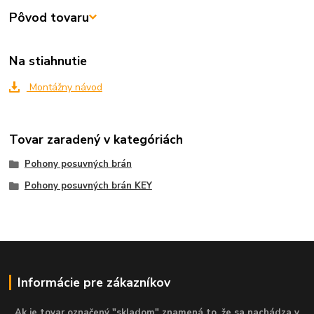
Pôvod tovaru
Na stiahnutie
Montážny návod
Tovar zaradený v kategóriách
Pohony posuvných brán
Pohony posuvných brán KEY
Informácie pre zákazníkov
Ak je tovar označený "skladom" znamená to, že sa nachádza v