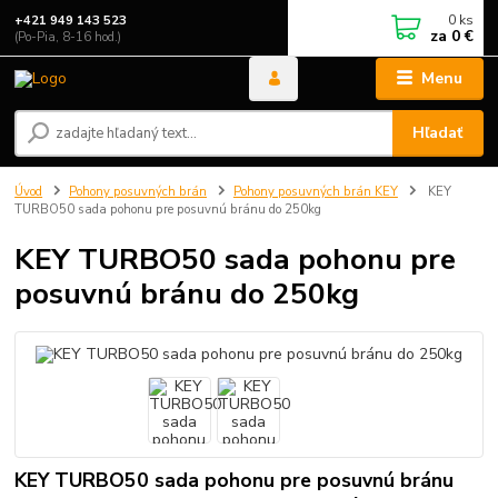
0
ks
+421 949 143 523
za
0 €
(Po-Pia, 8-16 hod.)
Menu
Hľadať
Úvod
Pohony posuvných brán
Pohony posuvných brán KEY
KEY
TURBO50 sada pohonu pre posuvnú bránu do 250kg
KEY TURBO50 sada pohonu pre
posuvnú bránu do 250kg
KEY TURBO50 sada pohonu pre posuvnú bránu