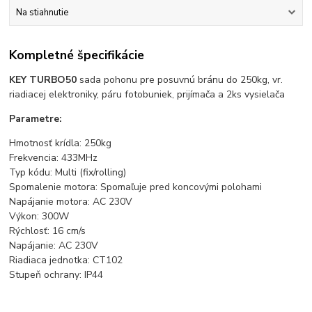
Na stiahnutie
Kompletné špecifikácie
KEY TURBO50
sada pohonu pre posuvnú bránu do 250kg, vr.
riadiacej elektroniky, páru fotobuniek, prijímača a 2ks vysielača
Parametre:
Hmotnosť krídla: 250kg
Frekvencia: 433MHz
Typ kódu: Multi (fix/rolling)
Spomalenie motora: Spomaľuje pred koncovými polohami
Napájanie motora: AC 230V
Výkon: 300W
Rýchlosť: 16 cm/s
Napájanie: AC 230V
Riadiaca jednotka:
CT102
Stupeň ochrany: IP44