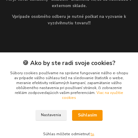
externom sklade.
Vprípade osobného odberu je nutné počkať na vyzvanie k
vyzdvihnutiu tovaru!!!
🍪 Ako by ste radi svoje cookies?
Kontakty
Súbory cookies používame na správne fungovanie nášho e-shopu
av prípade vášho súhlasu tiež na sledovanie štatistík o webe,
Martin
meranie efektivity reklamných kampaní, zapamätanie vášho
+421 949 143 523
obľúbeného nastavenia pri používaní stránok, či zobrazenie
(Po-Pia, 8-16 hod.)
reklám zodpovedajúcich vašim preferenciám.
Viac na využitie
cookies
info@najlacnejsiepohony.sk
Súhlasím
Nastavenia
Súhlas môžete odmietnuť
tu
.