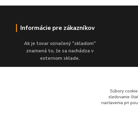
Informácie pre zákazníkov
Ak je tovar označený "skladom"
znamená to, že sa nachádza v
externom sklade.
Vprípade osobného odberu je nutné
počkať na vyzvanie k vyzdvihnutiu
tovaru!!!
Súbory cookie
sledovanie šta
nastavenia pri pou