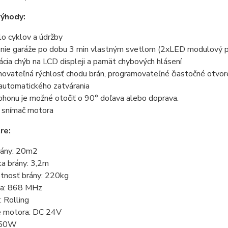
výhody:
lo cyklov a údržby
enie garáže po dobu 3 min vlastným svetlom (2xLED modulový p
zácia chýb na LCD displeji a pamät chybových hlásení
ovateľná rýchlosť chodu brán, programovateľné čiastočné otvor
 automatického zatvárania
ohonu je možné otočiť o 90° doľava alebo doprava.
ý snímač motora
re:
rány: 20m2
ka brány: 3,2m
tnosť brány: 220kg
ia: 868 MHz
:
Rolling
e motora:
DC 24V
50
W