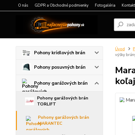
O nás
GDPR a Obchodné podmienky
Fotogaléria
Kontak
Úvod
P
Pohony krídlových brán
výšky brán
Pohony posuvných brán
Mara
koľa
Pohony garážových brán
Pohony garážových brán
TORLIFT
Pohony garážových brán
MARANTEC