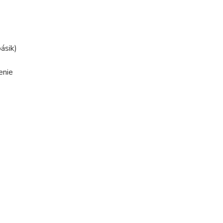
ásik)
enie