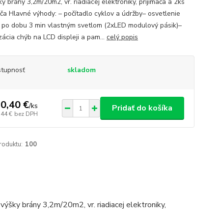
y brány 3,2m/20m2, vr. riadiacej elektroniky, prijímača a 2ks
ača Hlavné výhody: – počítadlo cyklov a údržby– osvetlenie
 po dobu 3 min vlastným svetlom (2xLED modulový pásik)–
zácia chýb na LCD displeji a pam...
celý popis
tupnosť
skladom
0,40 €
/
ks
Pridať do košíka
,44 €
bez DPH
roduktu:
100
 výšky brány 3,2m/20m2, vr. riadiacej elektroniky,