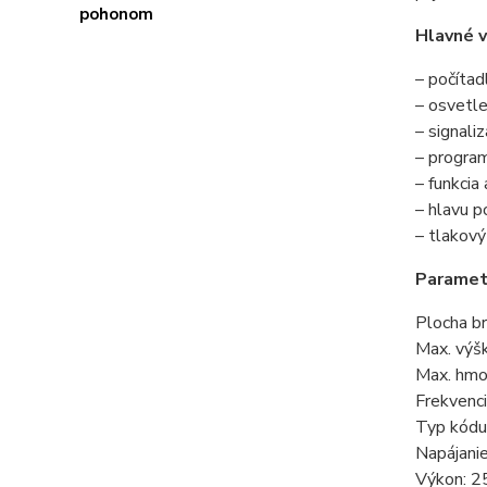
Hlavné 
– počítad
– osvetl
– signali
– program
– funkcia
– hlavu p
– tlakov
Paramet
Plocha b
Max. výš
Max. hmo
Frekvenc
Typ kódu
Napájani
Výkon: 2