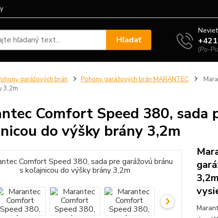
ty
Neviet
Hľadať
+421
(Po-Pi
ohony garážových brán
Pohony garážových brán MARANTEC
Maran
y 3,2m
ntec Comfort Speed 380, sada p
jnicou do výšky brány 3,2m
Mara
gará
3,2m,
vysi
Marant