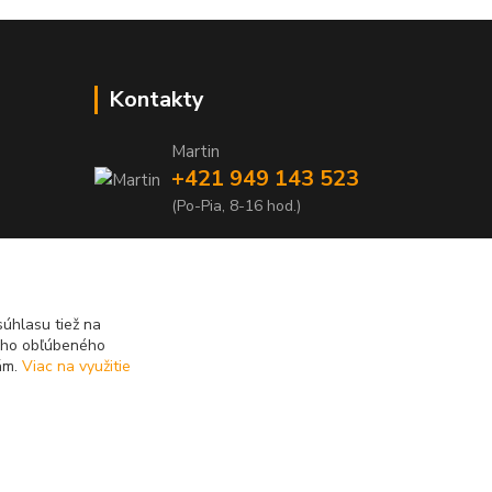
Kontakty
Martin
+421 949 143 523
(Po-Pia, 8-16 hod.)
info@najlacnejsiepohony.sk
úhlasu tiež na
ášho obľúbeného
iám.
Viac na využitie
Vytvorené na
Eshop-rychlo.sk