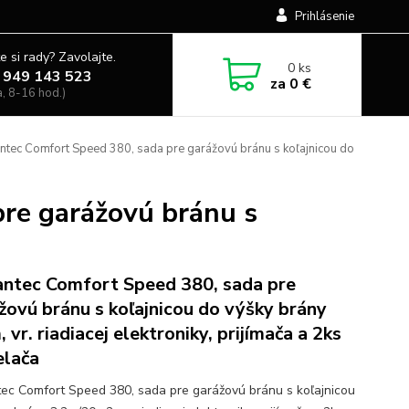
Prihlásenie
e si rady? Zavolajte.
0
ks
 949 143 523
za
0 €
a, 8-16 hod.)
tec Comfort Speed 380, sada pre garážovú bránu s koľajnicou do
re garážovú bránu s
ntec Comfort Speed 380, sada pre
žovú bránu s koľajnicou do výšky brány
 vr. riadiacej elektroniky, prijímača a 2ks
elača
ec Comfort Speed 380, sada pre garážovú bránu s koľajnicou