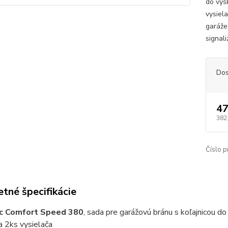
do výšk
vysiel
garáže
signali
Dos
47
382
Číslo p
tné špecifikácie
c Comfort Speed 380
, sada pre garážovú bránu s koľajnicou do
 a 2ks vysielača