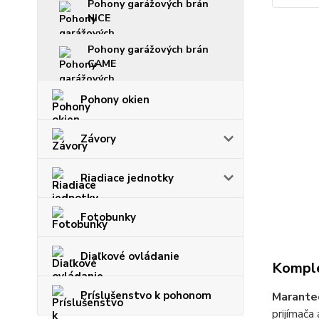
Pohony garážových brán
NICE
Pohony garážových brán
CAME
Pohony okien
Závory
Riadiace jednotky
Fotobunky
Diaľkové ovládanie
Komple
Príslušenstvo k pohonom
Marante
prijímača