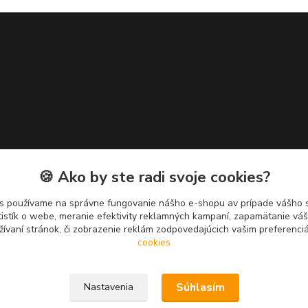
🍪 Ako by ste radi svoje cookies?
s používame na správne fungovanie nášho e-shopu av prípade vášho s
tistík o webe, meranie efektivity reklamných kampaní, zapamätanie v
žívaní stránok, či zobrazenie reklám zodpovedajúcich vašim preferenc
cookies
Súhlasím
Nastavenia