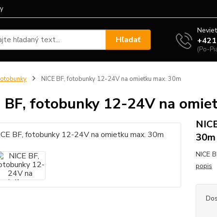
ty
Neviet
Hľadať
+421
(Po-Pi
otobunky
NICE BF, fotobunky 12-24V na omietku max. 30m
 BF, fotobunky 12-24V na omie
NICE
30m
NICE B
popis
Dos