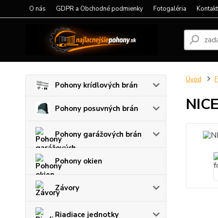
O nás
GDPR a Obchodné podmienky
Fotogaléria
Kontak
Úvod
F
Pohony krídlových brán
NICE
Pohony posuvných brán
Pohony garážových brán
Pohony okien
Závory
Riadiace jednotky