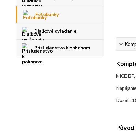
Fotobunky
Diaľkové ovládanie
Kompl
Príslušenstvo k pohonom
Komple
NICE BF
Napájani
Dosah: 
Pôvod 