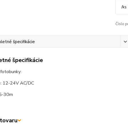
/
ks
Číslo p
etné špecifikácie
tné špecifikácie
, fotobunky:
e: 12-24V AC/DC
15-30m
tovaru