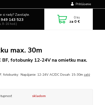
Prihlásenie
e si rady? Zavolajte.
0
ks
 949 143 523
za
0 €
a, 8-16 hod.)
tku max. 30m
 BF, fotobunky 12-24V na omietku max.
F, fotobunky: Napájanie: 12-24V AC/DC Dosah: 15-30m
celý
tupnosť
skladom