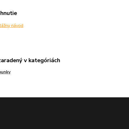
ahnutie
ážny návod
zaradený v kategóriách
bunky