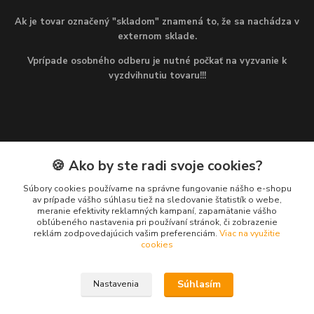
Ak je tovar označený "skladom" znamená to, že sa nachádza v
externom sklade.
Vprípade osobného odberu je nutné počkať na vyzvanie k
vyzdvihnutiu tovaru!!!
🍪 Ako by ste radi svoje cookies?
Kontakty
Súbory cookies používame na správne fungovanie nášho e-shopu
av prípade vášho súhlasu tiež na sledovanie štatistík o webe,
Martin
meranie efektivity reklamných kampaní, zapamätanie vášho
+421 949 143 523
obľúbeného nastavenia pri používaní stránok, či zobrazenie
(Po-Pia, 8-16 hod.)
reklám zodpovedajúcich vašim preferenciám.
Viac na využitie
cookies
info@najlacnejsiepohony.sk
Súhlasím
Nastavenia