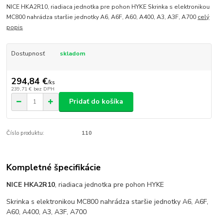
NICE HKA2R10, riadiaca jednotka pre pohon HYKE Skrinka s elektronikou
MC800 nahrádza staršie jednotky A6, A6F, A60, A400, A3, A3F, A700
celý
popis
Dostupnosť
skladom
294,84 €
/
ks
239,71 €
bez DPH
Pridať do košíka
Číslo produktu:
110
Kompletné špecifikácie
NICE HKA2R10
, riadiaca jednotka pre pohon HYKE
Skrinka s elektronikou MC800 nahrádza staršie jednotky A6, A6F,
A60, A400, A3, A3F, A700