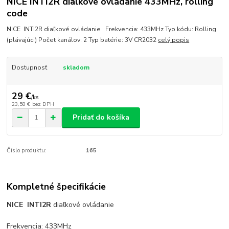
NICE INTI2R diaľkové ovládanie 433MHz, rolling
code
NICE INTI2R diaľkové ovládanie Frekvencia: 433MHz Typ kódu: Rolling
(plávajúci) Počet kanálov: 2 Typ batérie: 3V CR2032
celý popis
Dostupnosť
skladom
29 €
/
ks
23,58 €
bez DPH
Pridať do košíka
Číslo produktu:
165
Kompletné špecifikácie
NICE INTI2R
diaľkové ovládanie
Frekvencia: 433MHz