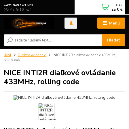
0
ks
+421 949 143 523
za
0 €
(Po-Pia, 8-16 hod.)
Menu
Hľadať
Úvod
Diaľkové ovládanie
NICE INTI2R diaľkové ovládanie 433MHz,
rolling code
NICE INTI2R diaľkové ovládanie
433MHz, rolling code