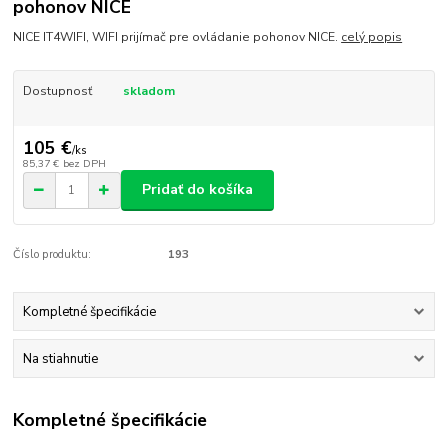
pohonov NICE
NICE IT4WIFI, WIFI prijímač pre ovládanie pohonov NICE.
celý popis
Dostupnosť
skladom
105 €
/
ks
85,37 €
bez DPH
Pridať do košíka
Číslo produktu:
193
Kompletné špecifikácie
Na stiahnutie
Kompletné špecifikácie