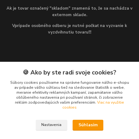
Ak je tovar označený "skladom" znamená to, že sa nachádza v
externom sklade.
Vprípade osobného odberu je nutné počkať na vyzvanie k
vyzdvihnutiu tovaru!!!
🍪 Ako by ste radi svoje cookies?
Kontakty
Súbory cookies používame na správne fungovanie nášho e-shopu
av prípade vášho súhlasu tiež na sledovanie štatistík o webe,
Martin
meranie efektivity reklamných kampaní, zapamätanie vášho
+421 949 143 523
obľúbeného nastavenia pri používaní stránok, či zobrazenie
(Po-Pia, 8-16 hod.)
reklám zodpovedajúcich vašim preferenciám.
Viac na využitie
cookies
info@najlacnejsiepohony.sk
Súhlasím
Nastavenia