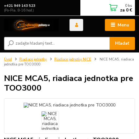
0
ks
+421 949 143 523
za
0 €
(Po-Pia, 8-16 hod.)
Menu
Hľadať
Úvod
Riadiace jednotky
Riadiace jednotky NICE
NICE MCA5, riadiaca
jednotka pre TOO3000
NICE MCA5, riadiaca jednotka pre
TOO3000