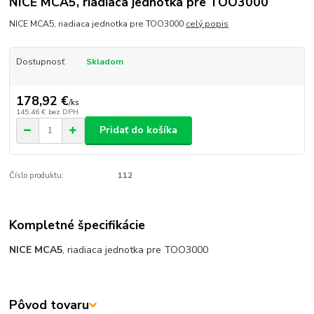
NICE MCA5, riadiaca jednotka pre TOO3000
NICE MCA5, riadiaca jednotka pre TOO3000
celý popis
Dostupnosť
Skladom
178,92 €
/
ks
145,46 €
bez DPH
Pridať do košíka
Číslo produktu:
112
Kompletné špecifikácie
NICE MCA5
, riadiaca jednotka pre TOO3000
Pôvod tovaru