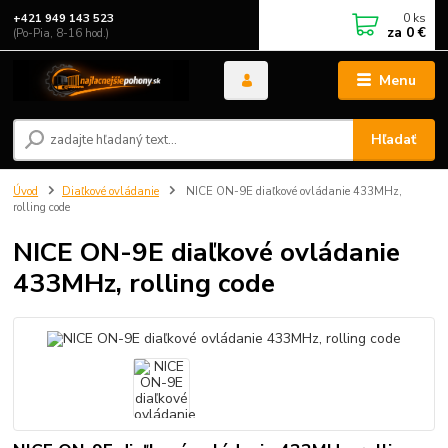
0
ks
+421 949 143 523
za
0 €
(Po-Pia, 8-16 hod.)
Menu
Hľadať
Úvod
Diaľkové ovládanie
NICE ON-9E diaľkové ovládanie 433MHz,
rolling code
NICE ON-9E diaľkové ovládanie
433MHz, rolling code