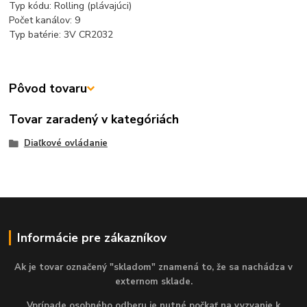
Typ kódu: Rolling (plávajúci)
Počet kanálov: 9
Typ batérie: 3V CR2032
Pôvod tovaru
Tovar zaradený v kategóriách
Diaľkové ovládanie
Informácie pre zákazníkov
Ak je tovar označený "skladom" znamená to, že sa nachádza v
externom sklade.
Vprípade osobného odberu je nutné počkať na vyzvanie k