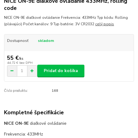
NICE ON-9E diaľkové ovládanie 433MHz, rolling
code
NICE ON-9E diaľkové ovládanie Frekvencia: 433MHz Typ kódu: Rolling
(plávajúci) Počet kanálov: 9 Typ batérie: 3V CR2032
celý popis
Dostupnosť
skladom
55 €
/
ks
44,72 €
bez DPH
Pridať do košíka
Číslo produktu:
168
Kompletné špecifikácie
NICE ON-9E
diaľkové ovládanie
Frekvencia: 433MHz