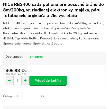
NICE RBS400 sada pohonu pre posuvnú bránu do
8m/200kg, vr. riadiacej elektroniky, majáka, páru
fotobuniek, prijímača a 2ks vysielača
NICE RBS400 sada pohonu pre posuvnú bránu do 8m/200kg, vr. riadiacej
elektroniky, majáka, páru fotobuniek, prijímača a 2ks vysielača
Parametre: Max. dĺžka krídla: 8m Hmotnosť krídla: 200kg Frekvencia:
433MHz Typ kódu: Rolling Koncový doraz: magnetický koncový doraz
Spomalenie motora: Spomaľ...
celý popis
Dostupnosť
skladom
406,98 €
/
ks
330,88 €
bez DPH
Pridať do košíka
Číslo produktu:
27