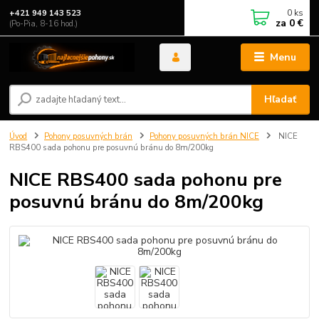
0
ks
+421 949 143 523
za
0 €
(Po-Pia, 8-16 hod.)
Menu
Hľadať
Úvod
Pohony posuvných brán
Pohony posuvných brán NICE
NICE
RBS400 sada pohonu pre posuvnú bránu do 8m/200kg
NICE RBS400 sada pohonu pre
posuvnú bránu do 8m/200kg