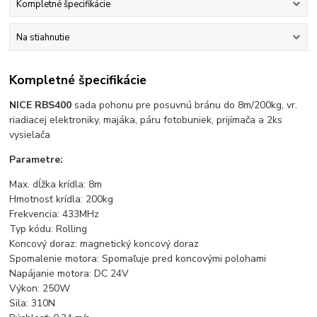
Kompletné špecifikácie
Na stiahnutie
Kompletné špecifikácie
NICE RBS400
sada pohonu pre posuvnú bránu do 8m/200kg, vr.
riadiacej elektroniky, majáka, páru fotobuniek, prijímača a 2ks
vysielača
Parametre:
Max. dĺžka krídla: 8m
Hmotnosť krídla: 200kg
Frekvencia: 433MHz
Typ kódu: Rolling
Koncový doraz: magnetický koncový doraz
Spomalenie motora: Spomaľuje pred koncovými polohami
Napájanie motora: DC 24V
Výkon: 250W
Sila: 310N