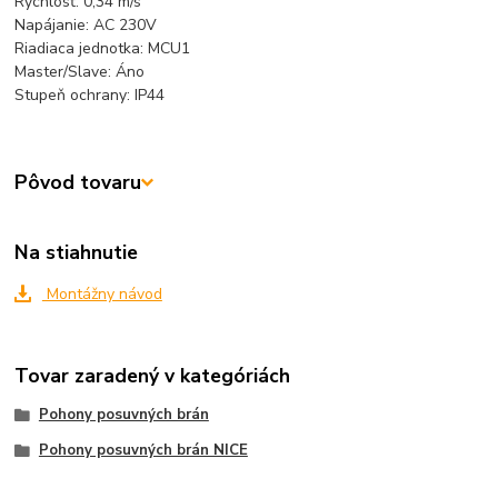
Rýchlosť: 0,34 m/s
Napájanie: AC 230V
Riadiaca jednotka: MCU1
Master/Slave:
Áno
Stupeň ochrany: IP44
Pôvod tovaru
Na stiahnutie
Montážny návod
Tovar zaradený v kategóriách
Pohony posuvných brán
Pohony posuvných brán NICE