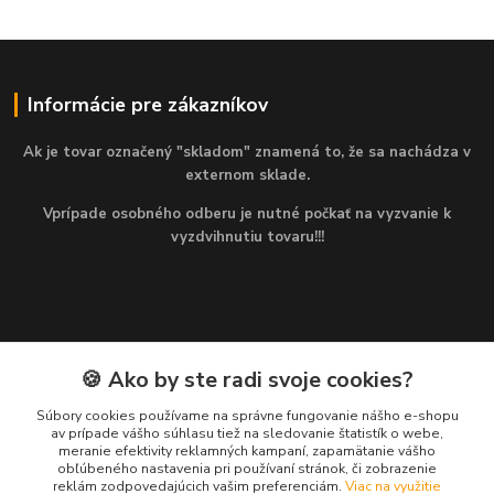
Informácie pre zákazníkov
Ak je tovar označený "skladom" znamená to, že sa nachádza v
externom sklade.
Vprípade osobného odberu je nutné počkať na vyzvanie k
vyzdvihnutiu tovaru!!!
🍪 Ako by ste radi svoje cookies?
Kontakty
Súbory cookies používame na správne fungovanie nášho e-shopu
av prípade vášho súhlasu tiež na sledovanie štatistík o webe,
Martin
meranie efektivity reklamných kampaní, zapamätanie vášho
+421 949 143 523
obľúbeného nastavenia pri používaní stránok, či zobrazenie
(Po-Pia, 8-16 hod.)
reklám zodpovedajúcich vašim preferenciám.
Viac na využitie