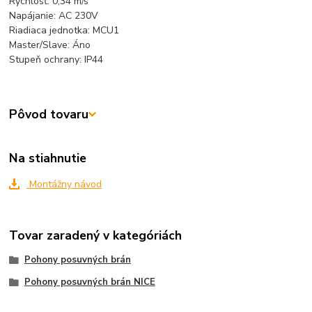
Rýchlosť: 0,34 m/s
Napájanie: AC 230V
Riadiaca jednotka: MCU1
Master/Slave:
Áno
Stupeň ochrany: IP44
Pôvod tovaru
Na stiahnutie
Montážny návod
Tovar zaradený v kategóriách
Pohony posuvných brán
Pohony posuvných brán NICE