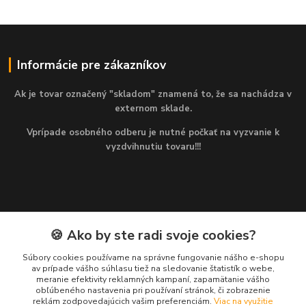
Informácie pre zákazníkov
Ak je tovar označený "skladom" znamená to, že sa nachádza v
externom sklade.
Vprípade osobného odberu je nutné počkať na vyzvanie k
vyzdvihnutiu tovaru!!!
🍪 Ako by ste radi svoje cookies?
Kontakty
Súbory cookies používame na správne fungovanie nášho e-shopu
av prípade vášho súhlasu tiež na sledovanie štatistík o webe,
Martin
meranie efektivity reklamných kampaní, zapamätanie vášho
+421 949 143 523
obľúbeného nastavenia pri používaní stránok, či zobrazenie
(Po-Pia, 8-16 hod.)
reklám zodpovedajúcich vašim preferenciám.
Viac na využitie