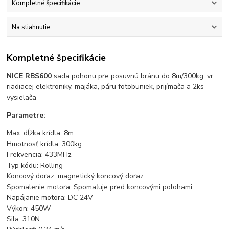
Kompletné špecifikácie
Na stiahnutie
Kompletné špecifikácie
NICE RBS600
sada pohonu pre posuvnú bránu do 8m/300kg, vr.
riadiacej elektroniky, majáka, páru fotobuniek, prijímača a 2ks
vysielača
Parametre:
Max. dĺžka krídla: 8m
Hmotnosť krídla: 300kg
Frekvencia: 433MHz
Typ kódu: Rolling
Koncový doraz: magnetický koncový doraz
Spomalenie motora: Spomaľuje pred koncovými polohami
Napájanie motora: DC 24V
Výkon: 450W
Sila: 310N