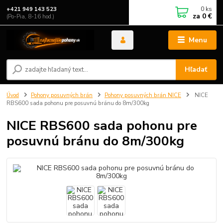
0
ks
+421 949 143 523
za
0 €
(Po-Pia, 8-16 hod.)
Menu
Hľadať
Úvod
Pohony posuvných brán
Pohony posuvných brán NICE
NICE
RBS600 sada pohonu pre posuvnú bránu do 8m/300kg
NICE RBS600 sada pohonu pre
posuvnú bránu do 8m/300kg