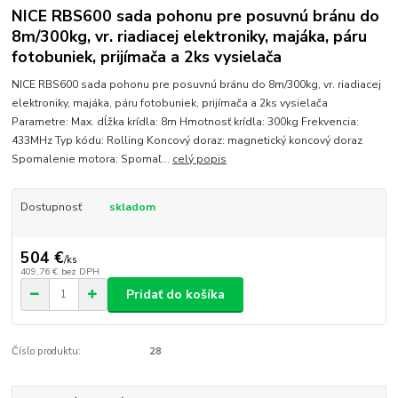
NICE RBS600 sada pohonu pre posuvnú bránu do
8m/300kg, vr. riadiacej elektroniky, majáka, páru
fotobuniek, prijímača a 2ks vysielača
NICE RBS600 sada pohonu pre posuvnú bránu do 8m/300kg, vr. riadiacej
elektroniky, majáka, páru fotobuniek, prijímača a 2ks vysielača
Parametre: Max. dĺžka krídla: 8m Hmotnosť krídla: 300kg Frekvencia:
433MHz Typ kódu: Rolling Koncový doraz: magnetický koncový doraz
Spomalenie motora: Spomaľ...
celý popis
Dostupnosť
skladom
504 €
/
ks
409,76 €
bez DPH
Pridať do košíka
Číslo produktu:
28