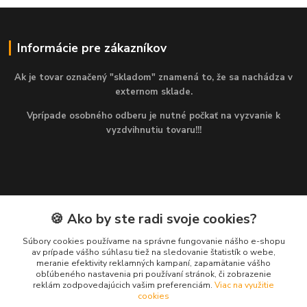
Informácie pre zákazníkov
Ak je tovar označený "skladom" znamená to, že sa nachádza v
externom sklade.
Vprípade osobného odberu je nutné počkať na vyzvanie k
vyzdvihnutiu tovaru!!!
🍪 Ako by ste radi svoje cookies?
Kontakty
Súbory cookies používame na správne fungovanie nášho e-shopu
av prípade vášho súhlasu tiež na sledovanie štatistík o webe,
Martin
meranie efektivity reklamných kampaní, zapamätanie vášho
+421 949 143 523
obľúbeného nastavenia pri používaní stránok, či zobrazenie
(Po-Pia, 8-16 hod.)
reklám zodpovedajúcich vašim preferenciám.
Viac na využitie
cookies