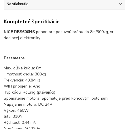
Na stiahnutie
Kompletné špecifikácie
NICE RBS600HS
pohon pre posuvnú bránu do 8m/300kg, vr.
riadiacej elektroniky.
Parametre:
Max. dĺžka krídla: 8m
Hmotnosť krídla: 300kg
Frekvencia: 433MHz
WIFI pripojenie: Áno
Typ kódu: Rolling (plávajúci)
Spomalenie motora: Spomaľuje pred koncovými polohami
Napájanie motora: DC 24V
Výkon: 450W
Sila: 310N
Rýchlosť: 0,44 m/s
Napájanie: AC 230V