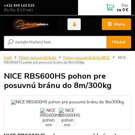
0
ks
+421 949 143 523
za
0 €
(Po-Pia, 8-16 hod.)
Menu
Hľadať
Úvod
Pohony posuvných brán
Pohony posuvných brán NICE
NICE
RBS600HS pohon pre posuvnú bránu do 8m/300kg
NICE RBS600HS pohon pre
posuvnú bránu do 8m/300kg