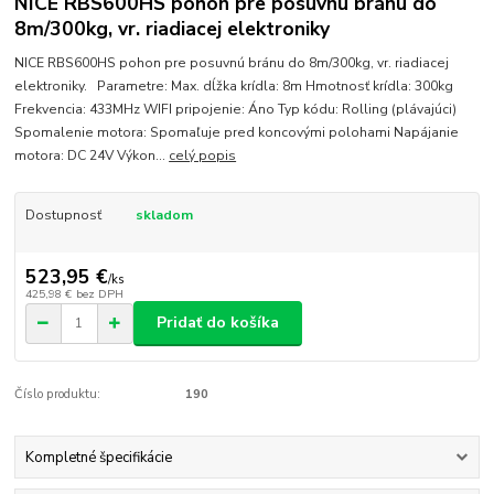
NICE RBS600HS pohon pre posuvnú bránu do
8m/300kg, vr. riadiacej elektroniky
NICE RBS600HS pohon pre posuvnú bránu do 8m/300kg, vr. riadiacej
elektroniky. Parametre: Max. dĺžka krídla: 8m Hmotnosť krídla: 300kg
Frekvencia: 433MHz WIFI pripojenie: Áno Typ kódu: Rolling (plávajúci)
Spomalenie motora: Spomaľuje pred koncovými polohami Napájanie
motora: DC 24V Výkon...
celý popis
Dostupnosť
skladom
523,95 €
/
ks
425,98 €
bez DPH
Pridať do košíka
Číslo produktu:
190
Kompletné špecifikácie