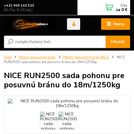
0
ks
+421 949 143 523
za
0 €
(Po-Pia, 8-16 hod.)
Menu
Hľadať
Úvod
Pohony posuvných brán
Pohony posuvných brán NICE
NICE
RUN2500 sada pohonu pre posuvnú bránu do 18m/1250kg
NICE RUN2500 sada pohonu pre
posuvnú bránu do 18m/1250kg