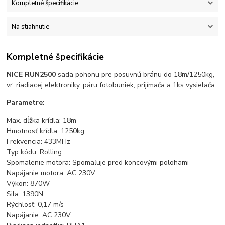
Kompletné špecifikácie
Na stiahnutie
Kompletné špecifikácie
NICE RUN2500
sada pohonu pre posuvnú bránu do 18m/1250kg,
vr. riadiacej elektroniky, páru fotobuniek, prijímača a 1ks vysielača
Parametre:
Max. dĺžka krídla: 18m
Hmotnosť krídla: 1250kg
Frekvencia: 433MHz
Typ kódu: Rolling
Spomalenie motora: Spomaľuje pred koncovými polohami
Napájanie motora: AC 230V
Výkon: 870W
Sila: 1390N
Rýchlosť: 0,17 m/s
Napájanie: AC 230V