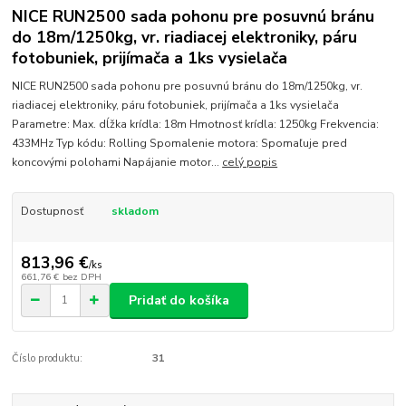
NICE RUN2500 sada pohonu pre posuvnú bránu
do 18m/1250kg, vr. riadiacej elektroniky, páru
fotobuniek, prijímača a 1ks vysielača
NICE RUN2500 sada pohonu pre posuvnú bránu do 18m/1250kg, vr.
riadiacej elektroniky, páru fotobuniek, prijímača a 1ks vysielača
Parametre: Max. dĺžka krídla: 18m Hmotnosť krídla: 1250kg Frekvencia:
433MHz Typ kódu: Rolling Spomalenie motora: Spomaľuje pred
koncovými polohami Napájanie motor...
celý popis
Dostupnosť
skladom
813,96 €
/
ks
661,76 €
bez DPH
Pridať do košíka
Číslo produktu:
31