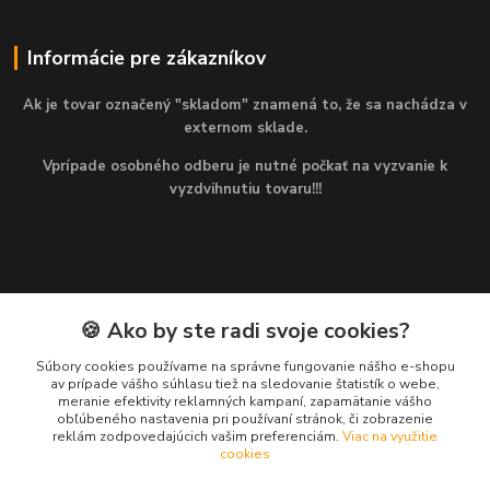
Informácie pre zákazníkov
Ak je tovar označený "skladom" znamená to, že sa nachádza v
externom sklade.
Vprípade osobného odberu je nutné počkať na vyzvanie k
vyzdvihnutiu tovaru!!!
🍪 Ako by ste radi svoje cookies?
Kontakty
Súbory cookies používame na správne fungovanie nášho e-shopu
av prípade vášho súhlasu tiež na sledovanie štatistík o webe,
Martin
meranie efektivity reklamných kampaní, zapamätanie vášho
+421 949 143 523
obľúbeného nastavenia pri používaní stránok, či zobrazenie
(Po-Pia, 8-16 hod.)
reklám zodpovedajúcich vašim preferenciám.
Viac na využitie
cookies
info@najlacnejsiepohony.sk