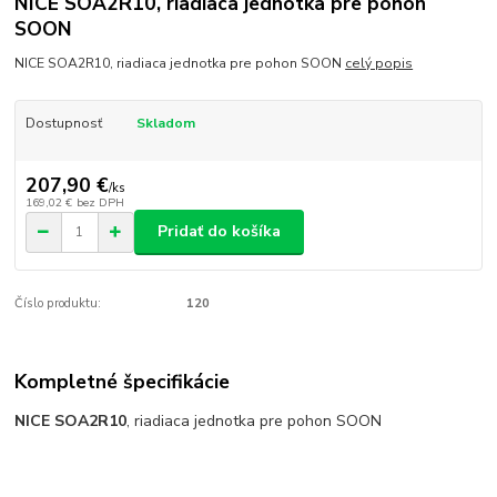
NICE SOA2R10, riadiaca jednotka pre pohon
SOON
NICE SOA2R10, riadiaca jednotka pre pohon SOON
celý popis
Dostupnosť
Skladom
207,90 €
/
ks
169,02 €
bez DPH
Pridať do košíka
Číslo produktu:
120
Kompletné špecifikácie
NICE SOA2R10
, riadiaca jednotka pre pohon SOON