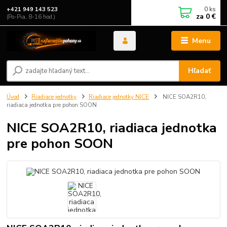
0
ks
+421 949 143 523
za
0 €
(Po-Pia, 8-16 hod.)
Menu
Hľadať
Úvod
Riadiace jednotky
Riadiace jednotky NICE
NICE SOA2R10,
riadiaca jednotka pre pohon SOON
NICE SOA2R10, riadiaca jednotka
pre pohon SOON