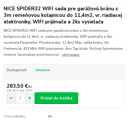
NICE SPIDER32 WIFI sada pre garážovú bránu s
3m remeňovou koľajnicou do 11,4m2, vr. riadiacej
elektroniky, WIFI prijímača a 2ks vysielača
NICE SPIDER32 WIFI sada pre garážovú bránu s 3m remeňovou
koľajnicou do 11,4m2, vr. riadiacej elektroniky, WIFI prijímača a 2ks
vysielača Parametre: Plocha brány: 11,4m2 Max. výška brány: 3m
Frekvencia: 433 MHz WIFI pripojenie: Áno Typ kódu: Rolling Spomalenie
motora: Spomaľuje pred koncový...
celý popis
Dostupnosť
skladom
283,50 €
/
ks
230,49 €
bez DPH
Pridať do košíka
Číslo produktu:
84