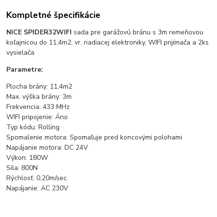
Kompletné špecifikácie
NICE SPIDER32
WIFI
sada pre garážovú bránu s 3m remeňovou
koľajnicou do 11,4m2, vr. riadiacej elektroniky, WIFI prijímača a 2ks
vysielača
Parametre:
Plocha brány: 11,4m2
Max. výška brány: 3m
Frekvencia: 433 MHz
WIFI pripojenie: Áno
Typ kódu:
Rolling
Spomalenie motora:
Spomaľuje pred koncovými polohami
Napájanie motora:
DC 24V
Výkon: 180
W
Sila: 8
00N
Rýchlosť:
0,20m/sec.
Napájanie:
AC 230V