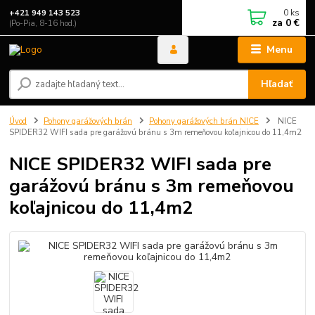
0
ks
+421 949 143 523
za
0 €
(Po-Pia, 8-16 hod.)
Menu
Hľadať
Úvod
Pohony garážových brán
Pohony garážových brán NICE
NICE
SPIDER32 WIFI sada pre garážovú bránu s 3m remeňovou koľajnicou do 11,4m2
NICE SPIDER32 WIFI sada pre
garážovú bránu s 3m remeňovou
koľajnicou do 11,4m2