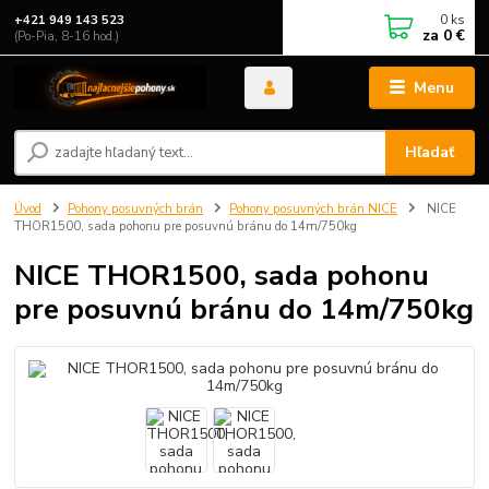
0
ks
+421 949 143 523
za
0 €
(Po-Pia, 8-16 hod.)
Menu
Hľadať
Úvod
Pohony posuvných brán
Pohony posuvných brán NICE
NICE
THOR1500, sada pohonu pre posuvnú bránu do 14m/750kg
NICE THOR1500, sada pohonu
pre posuvnú bránu do 14m/750kg