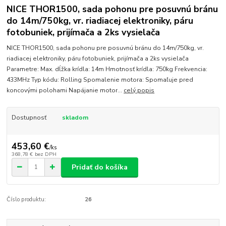
NICE THOR1500, sada pohonu pre posuvnú bránu
do 14m/750kg, vr. riadiacej elektroniky, páru
fotobuniek, prijímača a 2ks vysielača
NICE THOR1500, sada pohonu pre posuvnú bránu do 14m/750kg, vr.
riadiacej elektroniky, páru fotobuniek, prijímača a 2ks vysielača
Parametre: Max. dĺžka krídla: 14m Hmotnosť krídla: 750kg Frekvencia:
433MHz Typ kódu: Rolling Spomalenie motora: Spomaľuje pred
koncovými polohami Napájanie motor...
celý popis
Dostupnosť
skladom
453,60 €
/
ks
368,78 €
bez DPH
Pridať do košíka
Číslo produktu:
26