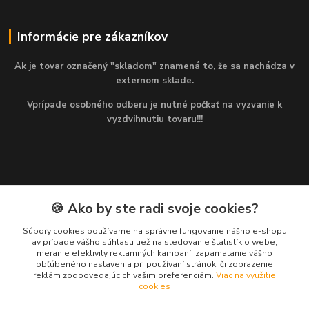
Informácie pre zákazníkov
Ak je tovar označený "skladom" znamená to, že sa nachádza v
externom sklade.
Vprípade osobného odberu je nutné počkať na vyzvanie k
vyzdvihnutiu tovaru!!!
🍪 Ako by ste radi svoje cookies?
Kontakty
Súbory cookies používame na správne fungovanie nášho e-shopu
av prípade vášho súhlasu tiež na sledovanie štatistík o webe,
Martin
meranie efektivity reklamných kampaní, zapamätanie vášho
+421 949 143 523
obľúbeného nastavenia pri používaní stránok, či zobrazenie
(Po-Pia, 8-16 hod.)
reklám zodpovedajúcich vašim preferenciám.
Viac na využitie
cookies
info@najlacnejsiepohony.sk