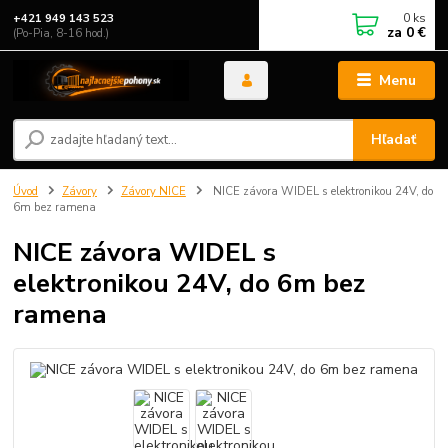
0
ks
+421 949 143 523
za
0 €
(Po-Pia, 8-16 hod.)
Menu
Hľadať
Úvod
Závory
Závory NICE
NICE závora WIDEL s elektronikou 24V, do
6m bez ramena
NICE závora WIDEL s
elektronikou 24V, do 6m bez
ramena