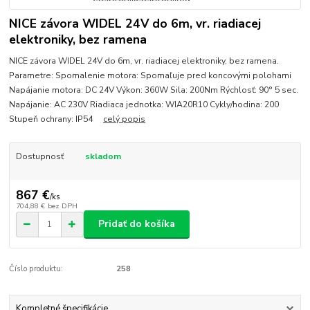
NICE závora WIDEL 24V do 6m, vr. riadiacej
elektroniky, bez ramena
NICE závora WIDEL 24V do 6m, vr. riadiacej elektroniky, bez ramena.
Parametre: Spomalenie motora: Spomaľuje pred koncovými polohami
Napájanie motora: DC 24V Výkon: 360W Sila: 200Nm Rýchlosť: 90° 5 sec.
Napájanie: AC 230V Riadiaca jednotka: WIA20R10 Cykly/hodina: 200
Stupeň ochrany: IP54
celý popis
Dostupnosť
skladom
867 €
/
ks
704,88 €
bez DPH
Pridať do košíka
Číslo produktu:
258
Kompletné špecifikácie